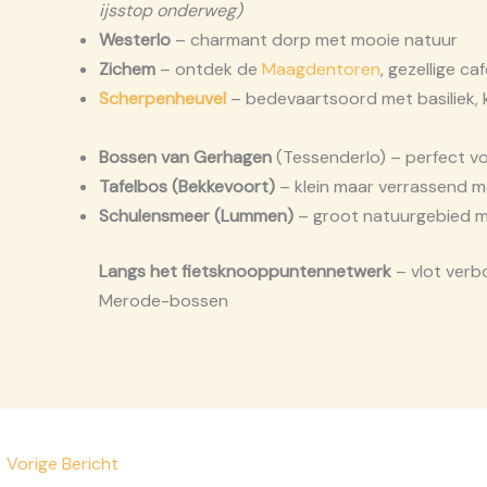
ijs­stop onder­weg)
Wes­ter­lo
– char­mant dorp met mooie natuur
Zichem
– ont­dek de
Maag­den­to­ren
, gezel­li­ge 
Scher­pen­heu­vel
– bede­vaarts­oord met basi­liek, k
Bos­sen van Ger­ha­gen
(Tes­sen­der­lo) – per­fect vo
Tafel­bos (Bek­ke­voort)
– klein maar ver­ras­send mo
Schu­len­smeer (Lum­men)
– groot natuur­ge­bied me
Langs het fiets­knoop­pun­ten­net­werk
– vlot ver­b
Mero­de-bos­sen
←
Vorige Bericht