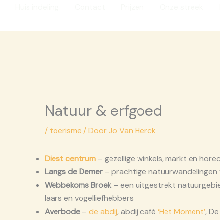
Huis inde­ling
Con­tact
Prij­zen
Onze streek
Natuur & erf­goed
/
toerisme
/ Door
Jo Van Herck
Diest cen­trum
– gezel­li­ge win­kels, markt en hore­
Langs de Demer
– prach­ti­ge natuur­wan­de­lin­gen v
Web­be­koms Broek
– een uit­ge­strekt natuur­ge­bi
laars en vogel­lief­heb­bers
Aver­bo­de
–
de abdij
, abdij café
‘Het Moment’
, D