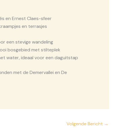
cafés en Ernest Claes-sfeer
raam­pjes en ter­ras­jes
or een ste­vi­ge wan­de­ling
oi bos­ge­bied met stil­te­plek
t water, ide­aal voor een dag­uit­stap
on­den met de Demer­val­lei en De
Volgende Bericht
→