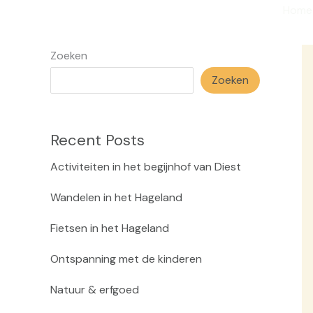
Ga
Home
naar
de
Zoeken
inhoud
Zoeken
Recent Posts
Acti­vi­tei­ten in het begijn­hof van Diest
Wan­de­len in het Hage­land
Fiet­sen in het Hage­land
Ont­span­ning met de kin­de­ren
Natuur & erf­goed