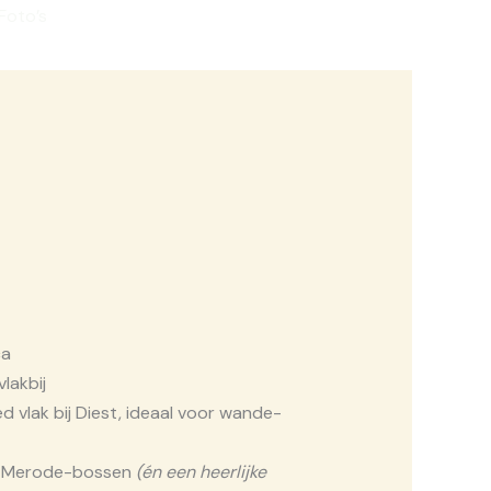
Foto’s
boek nu
ca
lak­bij
ed vlak bij Diest, ide­aal voor wan­de­
e Mero­de-bos­sen
(én een heer­lij­ke