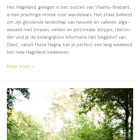
Het Hage­land, gele­gen in het oos­ten van Vlaams-Bra­­bant,
is een prach­ti­ge streek voor wan­de­laars. Het staat bekend
om zijn glooi­en­de land­schap van heu­vels en val­lei­en, afge­
wis­seld met bos­sen, vel­den en pit­to­res­ke dorp­jes. Hier­on­
der vind je de belang­rijk­ste infor­ma­tie Het begijn­hof van
Diest, van­uit Hui­ze Hag­na, kan je per­fect een lang week­end
het hele Hage­land ver­ken­nen.
Meer lezen »
Fiet­
sen
in
het
Hage­
land