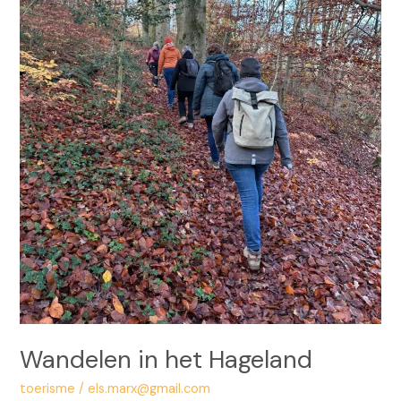
Wan­de­len in het Hage­land
toerisme
/
els.marx@gmail.com