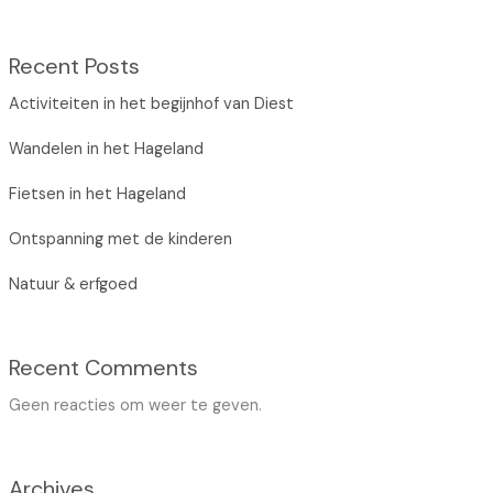
Recent Posts
Acti­vi­tei­ten in het begijn­hof van Diest
Wan­de­len in het Hage­land
Fiet­sen in het Hage­land
Ont­span­ning met de kin­de­ren
Natuur & erf­goed
Recent Comments
Geen reacties om weer te geven.
Archives