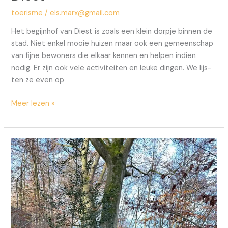
toerisme
/
els.marx@gmail.com
Het begijn­hof van Diest is zoals een klein dorp­je bin­nen de
stad. Niet enkel mooie hui­zen maar ook een gemeen­schap
van fij­ne bewo­ners die elkaar ken­nen en hel­pen indien
nodig. Er zijn ook vele acti­vi­tei­ten en leu­ke din­gen. We lijs­
ten ze even op
Meer lezen »
Wan­
de­
len
in
het
Hage­
land