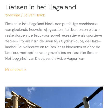
Fiet­sen in het Hage­land
toerisme
/
Jo Van Herck
Fiet­sen in het Hage­land biedt een prach­ti­ge com­bi­na­tie
van glooi­en­de heu­vels, wijn­gaar­den, fruit­bo­men en pit­to­
res­ke dor­pen, per­fect voor zowel recre­a­tie­ve als spor­tie­ve
fiet­sers. Popu­lair zijn de Sven Nys Cycling Rou­te, de Hage­
land­se Heu­vels­rou­te en rou­tes langs bloe­sems of door de
Kou­ters, met opties voor gra­vel­bi­kes en klas­sie­ke fiet­sen.
Het begijn­hof van Diest, van­uit Hui­ze Hag­na, kan
Meer lezen »
Ont­
span­
ning
met