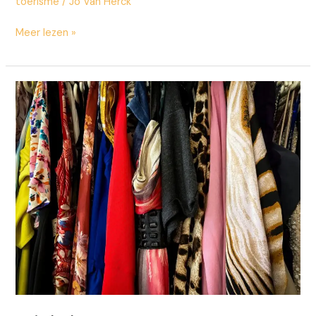
toerisme
/
Jo Van Herck
Meer lezen »
Win­
ke­
len