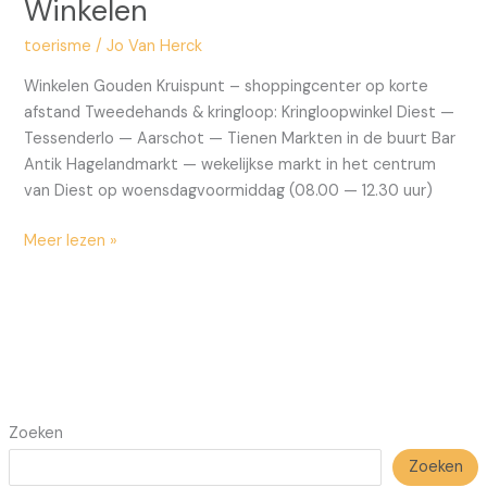
Win­ke­len
toerisme
/
Jo Van Herck
Win­ke­len Gou­den Kruis­punt – shop­ping­cen­ter op kor­te
afstand Twee­de­hands & kring­loop: Kring­loop­win­kel Diest —
Tes­sen­der­lo — Aar­schot — Tie­nen Mark­ten in de buurt Bar
Antik Hage­land­markt — weke­lijk­se markt in het cen­trum
van Diest op woens­dag­voor­mid­dag (08.00 — 12.30 uur)
Meer lezen »
Zoeken
Zoeken